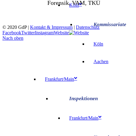
Forensik, VAM, TKÜ
Köln
© 2020 GdP |
Kontakt & Impressum
|
Datenschutz
Facebook
Twitter
Instagram
Website
Nach oben
Köln
Aachen
Frankfurt/Main
Frankfurt/Main