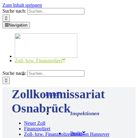
Zum Inhalt springen
Suche nach:
Navigation
Zoll- bzw. Finanzpolizei
Suche nach:
Zollkommissariat
Berlin
Osnabrück
Neuer Zoll
Finanzpolizei
Berlin
Zoll- bzw. Finanzpolizeidirektion Hannover