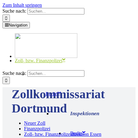
Zum Inhalt springen
Suche nach:
Navigation
Zoll- bzw. Finanzpolizei
Suche nach:
Zollkommissariat
Berlin
Dortmund
Neuer Zoll
Finanzpolizei
Berlin
Zoll- bzw. Finanzpolizeidirektion Essen