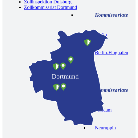
Zollinspektion Duisburg
Zollkommisariat Dortmund
Berlin
Berlin-Flughafen
Potsdam
Dortmund
Potsdam
Neuruppin